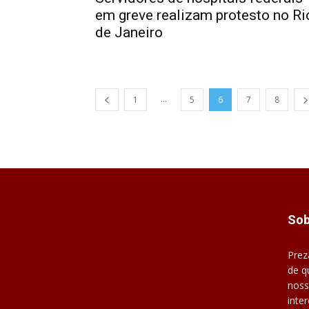
em greve realizam protesto no Ri
de Janeiro
...
1
5
6
7
8
Sob
Prez
de q
noss
inte