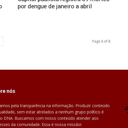
o
por dengue de janeiro a abril
Page 6 of 8
re nós
amos pela transparência na informação. Produzir conteúdo
ualidade, sem estar atrelados a nenhum grupo político é
o DNA. Buscamos com nosso conteúdo atender aos
resses da comunidade. Essa é nossa missão!