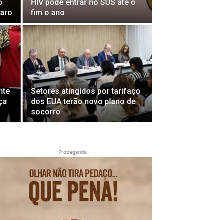
o
HIV pode entrar no SUS até o
jaro
fim o ano
nte
Setores atingidos por tarifaço
ça
dos EUA terão novo plano de
socorro
- Propaganda -