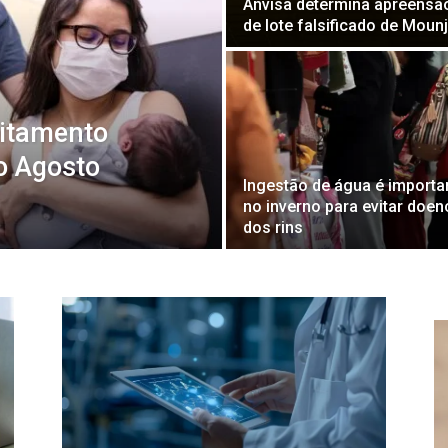
Anvisa determina apreensã
de lote falsificado de Moun
itamento
o Agosto
Ingestão de água é importa
no inverno para evitar doen
dos rins