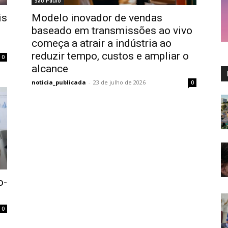
São Paulo
is
Modelo inovador de vendas
l
baseado em transmissões ao vivo
começa a atrair a indústria ao
reduzir tempo, custos e ampliar o
0
alcance
noticia_publicada
-
23 de julho de 2026
0
o-
0