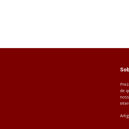
Sob
Prez
de q
noss
inte
Arti