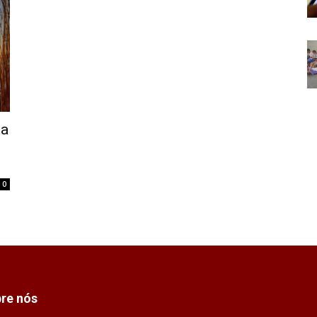
na
0
re nós