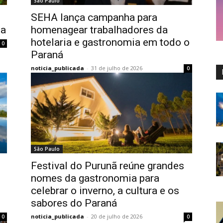
São Paulo
SEHA lança campanha para
na
homenagear trabalhadores da
hotelaria e gastronomia em todo o
0
Paraná
noticia_publicada
-
31 de julho de 2026
0
São Paulo
Festival do Purunã reúne grandes
nomes da gastronomia para
celebrar o inverno, a cultura e os
sabores do Paraná
noticia_publicada
-
20 de julho de 2026
0
0