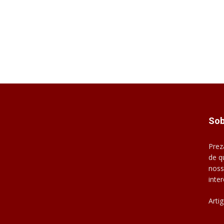
Sob
Prez
de q
noss
inte
Arti