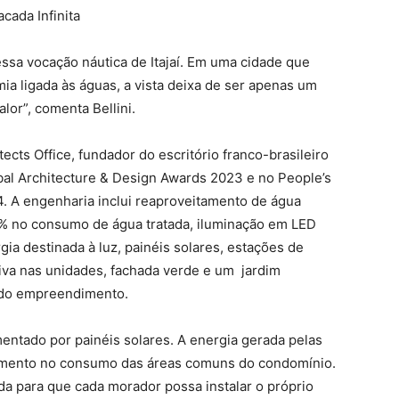
acada Infinita
 essa vocação náutica de Itajaí. Em uma cidade que
ia ligada às águas, a vista deixa de ser apenas um
alor”, comenta Bellini.
cts Office, fundador do escritório franco-brasileiro
obal Architecture & Design Awards 2023 e no People’s
 A engenharia inclui reaproveitamento de água
60% no consumo de água tratada, iluminação em LED
a destinada à luz, painéis solares, estações de
ativa nas unidades, fachada verde e um jardim
l do empreendimento.
mentado por painéis solares. A energia gerada pelas
imento no consumo das áreas comuns do condomínio.
da para que cada morador possa instalar o próprio