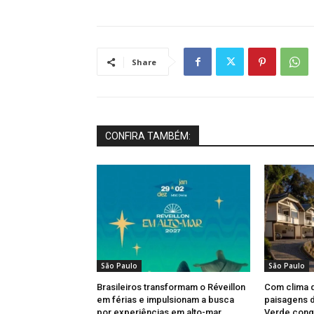
Share
CONFIRA TAMBÉM:
São Paulo
São Paulo
Brasileiros transformam o Réveillon
Com clima 
em férias e impulsionam a busca
paisagens d
por experiências em alto-mar
Verde conqu