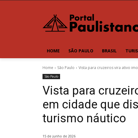
HOME
SÃO PAULO
BRASIL
TURI
Home
São Paulo
Vista para cruzeiros vira ativo i
São Paulo
Vista para cruzeiro
em cidade que di
turismo náutico
15 de junho de 2026