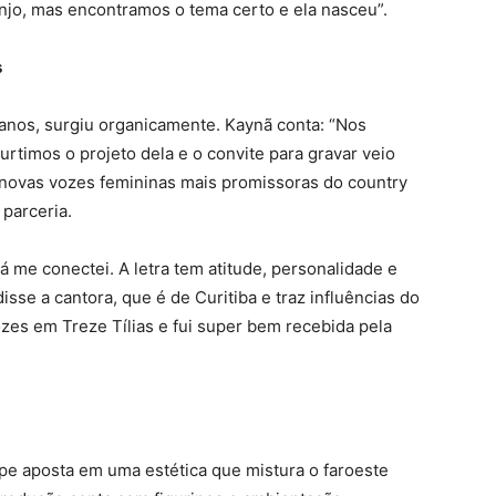
rranjo, mas encontramos o tema certo e ela nasceu”.
s
anos, surgiu organicamente. Kaynã conta: “Nos
rtimos o projeto dela e o convite para gravar veio
 novas vozes femininas mais promissoras do country
parceria.
 já me conectei. A letra tem atitude, personalidade e
sse a cantora, que é de Curitiba e traz influências do
ozes em Treze Tílias e fui super bem recebida pela
pe aposta em uma estética que mistura o faroeste