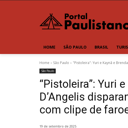
HOME
SÃO PAULO
BRASIL
TURI
Home
São Paulo
"Pistoleira": Yuri e Kaynã e Brend
São Paulo
“Pistoleira”: Yuri
D’Angelis dispara
com clipe de far
19 de setembro de 2025