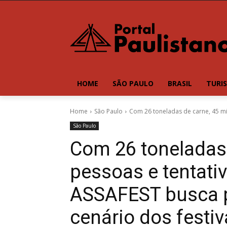
HOME
SÃO PAULO
BRASIL
TURI
Home
São Paulo
Com 26 toneladas de carne, 45 mil
São Paulo
Com 26 toneladas 
pessoas e tentati
ASSAFEST busca p
cenário dos festi