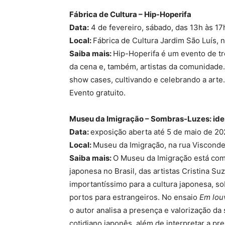
Fábrica de Cultura – Hip-Hoperifa
Data:
4 de fevereiro, sábado, das 13h às 17
Local:
Fábrica de Cultura Jardim São Luís,
Saiba mais:
Hip-Hoperifa é um evento de t
da cena e, também, artistas da comunidade.
show cases, cultivando e celebrando a arte.
Evento gratuito.
Museu da Imigração – Sombras-Luzes: ide
Data:
exposição aberta até 5 de maio de 2
Local:
Museu da Imigração, na rua Visconde
Saiba mais:
O Museu da Imigração está co
japonesa no Brasil, das artistas Cristina S
importantíssimo para a cultura japonesa, s
portos para estrangeiros. No ensaio
Em lou
o autor analisa a presença e valorização da 
cotidiano japonês, além de interpretar a pr