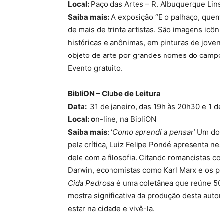
Local:
Paço das Artes – R. Albuquerque Lins
Saiba mais:
A exposição “E o palhaço, quem
de mais de trinta artistas. São imagens icô
históricas e anônimas, em pinturas de jov
objeto de arte por grandes nomes do campo
Evento gratuito.
BibliON – Clube de Leitura
Data:
31 de janeiro, das 19h às 20h30 e 1 
Local: o
n-line, na BibliON
Saiba mais
: ‘
Como aprendi a pensar’
Um dos
pela crítica, Luiz Felipe Pondé apresenta nest
dele com a filosofia. Citando romancistas 
Darwin, economistas como Karl Marx e os p
Cida Pedrosa
é uma coletânea que reúne 5
mostra significativa da produção desta aut
estar na cidade e vivê-la.