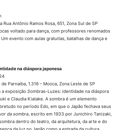
h
 na Rua Antônio Ramos Rosa, 651, Zona Sul de SP
rocas voltado para dança, com professores renomados
 Um evento com aulas gratuitas, batalhas de dança e
ntidade na diáspora japonesa
024
 de Parnaíba, 1.316 – Mooca, Zona Leste de SP
m a exposição
S
ombras-Luzes: identidade na diáspora
uzuki e Claudia Kiatake. A sombra é um elemento
obretudo no período Edo, em que o Japão fechava seus
vor da sombra
, escrito em 1933 por Junichiro Tanizaki,
sombra dentro do teatro, da arquitetura, da arte e do
esença da luz no Japão como a entrada da cultura