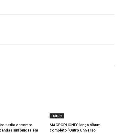
Cultura
iro sedia encontro
MACROPHONES lança álbum
bandas sinfônicas em
completo “Outro Universo