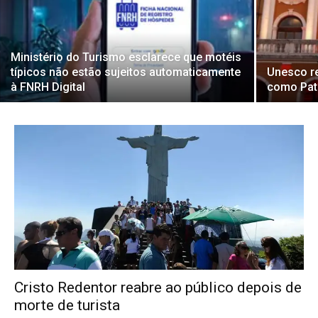
Ministério do Turismo esclarece que motéis
típicos não estão sujeitos automaticamente
Unesco r
à FNRH Digital
como Patr
Cristo Redentor reabre ao público depois de
morte de turista