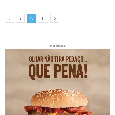
9
10
11
- Propaganda -